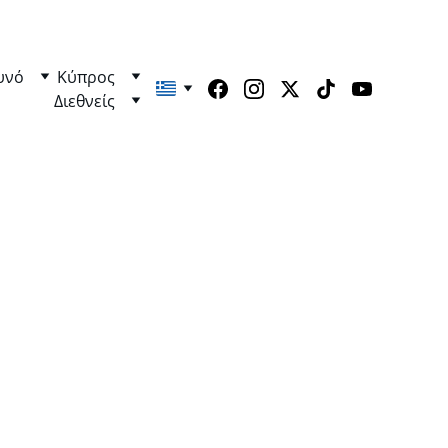
υνό
Κύπρος
Διεθνείς