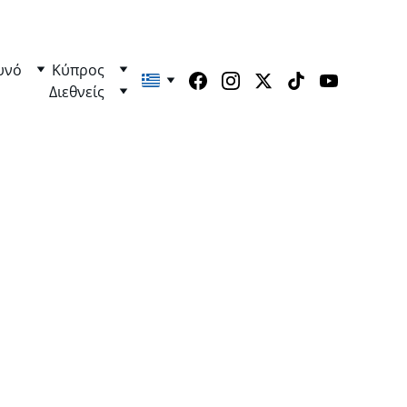
υνό
Κύπρος
Διεθνείς