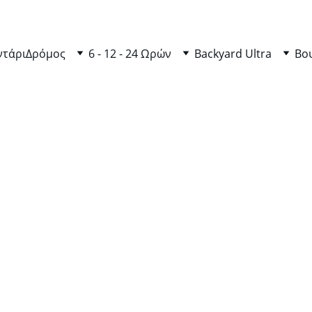
ντάρι
Δρόμος
6 - 12 - 24 Ωρών
Backyard Ultra
Βο
6/26/2025
lvania 6 Days 2025 – Συμμετ
Live Παρακολούθηση