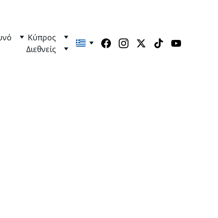
υνό
Κύπρος
Διεθνείς
οχές & 