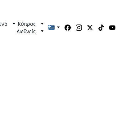
υνό
Κύπρος
Διεθνείς
εψαν — Όλοι Ήρωες!