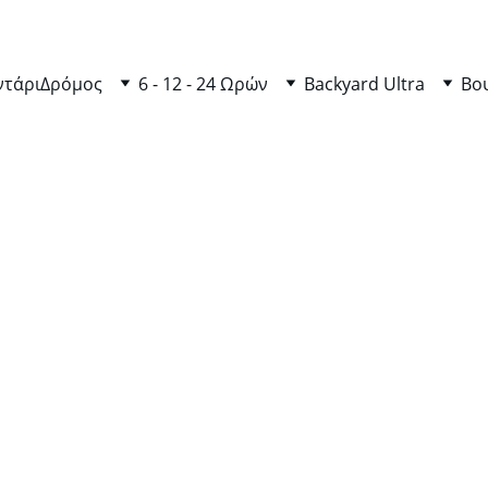
ντάρι
Δρόμος
6 - 12 - 24 Ωρών
Backyard Ultra
Βο
5/19/2025
025: Όσοι Τερμάτισαν, Όσοι Πάλ